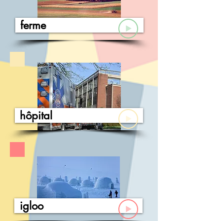
ferme
hôpital
igloo